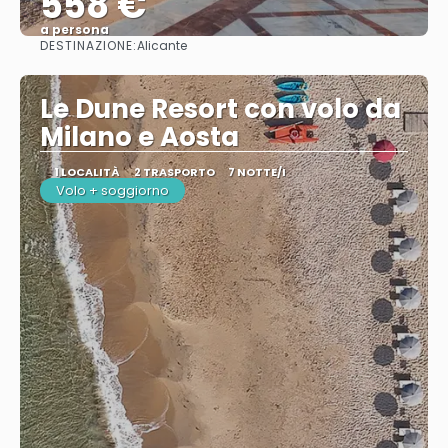
558 €
a persona
DESTINAZIONE:
Alicante
Vedere
Le Dune Resort con volo da
Milano e Aosta
1 LOCALITÀ
2 TRASPORTO
7 NOTTE/I
Volo + soggiorno