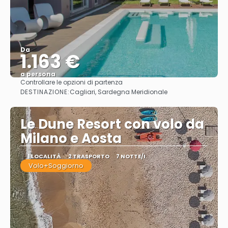
Da
1.163 €
a persona
Controllare le opzioni di partenza
Vedere
DESTINAZIONE:
Cagliari, Sardegna Meridionale
Le Dune Resort con volo da
Milano e Aosta
1 LOCALITÀ
2 TRASPORTO
7 NOTTE/I
Volo+Soggiorno