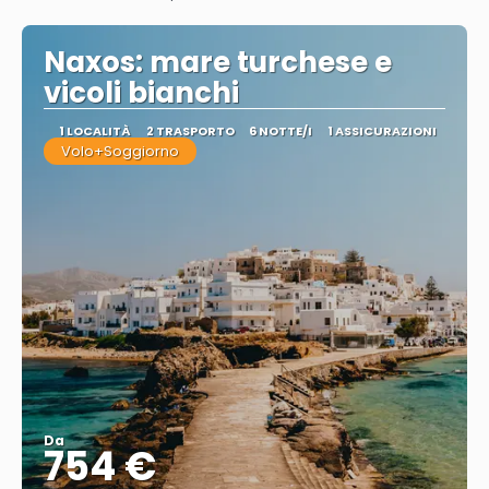
Vedere
Naxos: mare turchese e
vicoli bianchi
1 LOCALITÀ
2 TRASPORTO
6 NOTTE/I
1 ASSICURAZIONI
Volo+Soggiorno
Da
754 €