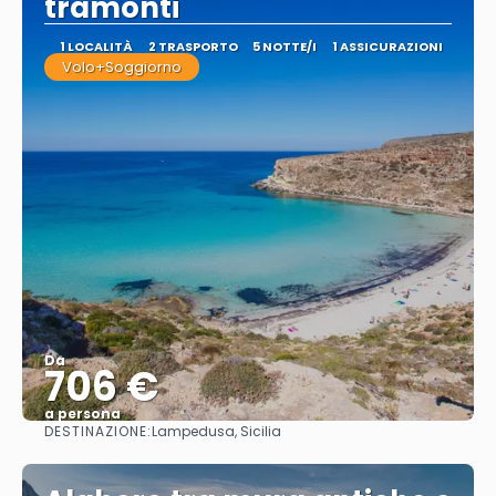
tramonti
1 LOCALITÀ
2 TRASPORTO
5 NOTTE/I
1 ASSICURAZIONI
Volo+Soggiorno
Da
706 €
a persona
DESTINAZIONE:
Lampedusa, Sicilia
Vedere