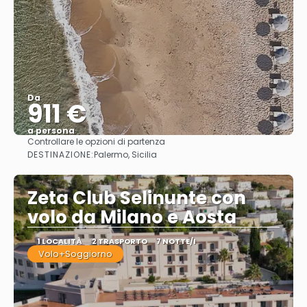
Da
911 €
a persona
Controllare le opzioni di partenza
Vedere
DESTINAZIONE:
Palermo, Sicilia
Zeta Club Selinunte con
volo da Milano e Aosta
1 LOCALITÀ
2 TRASPORTO
7 NOTTE/I
Volo+Soggiorno