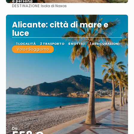
a persona
DESTINAZIONE:
Isola di Naxos
Vedere
Alicante: città di mare e
luce
1 LOCALITÀ
2 TRASPORTO
6 NOTTE/I
1 ASSICURAZIONI
Volo+Soggiorno
Da