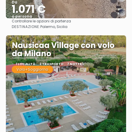
Da
1.071 €
a persona
Controllare le opzioni di partenza
Vedere
DESTINAZIONE:
Palermo, Sicilia
Nausicaa Village con volo
da Milano
1 LOCALITÀ
2 TRASPORTO
7 NOTTE/I
Volo+Soggiorno