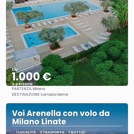
Da
1.000 €
a persona
PARTENZA:
Milano
Vedere
DESTINAZIONE:
Lamezia terme
Voi Arenella con volo da
Milano Linate
1 LOCALITÀ
2 TRASPORTO
7 NOTTE/I