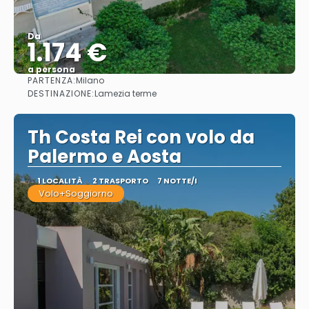
Da
1.174 €
a persona
PARTENZA:
Milano
Vedere
DESTINAZIONE:
Lamezia terme
Th Costa Rei con volo da
Palermo e Aosta
1 LOCALITÀ
2 TRASPORTO
7 NOTTE/I
Volo+Soggiorno