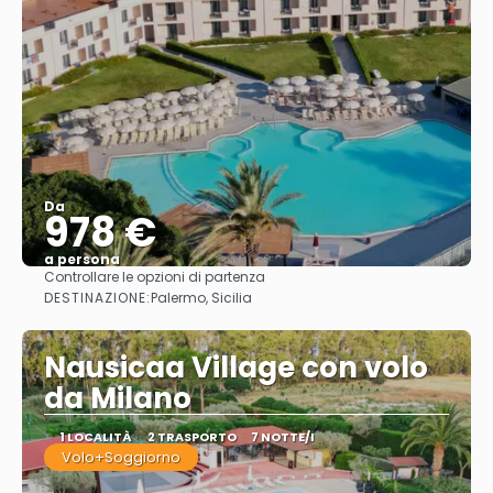
Da
978 €
a persona
Controllare le opzioni di partenza
Vedere
DESTINAZIONE:
Palermo, Sicilia
Nausicaa Village con volo
da Milano
1 LOCALITÀ
2 TRASPORTO
7 NOTTE/I
Volo+Soggiorno