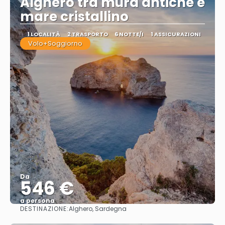
Alghero tra mura antiche e
mare cristallino
1 LOCALITÀ
2 TRASPORTO
6 NOTTE/I
1 ASSICURAZIONI
Volo+Soggiorno
Da
546 €
a persona
DESTINAZIONE:
Alghero, Sardegna
Vedere