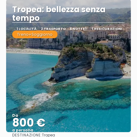
Tropea: bellezza senza
tempo
1 LOCALITÀ
2 TRASPORTO
6 NOTTE/I
1 ASSICURAZIONI
Treno+Soggiorno
Da
800 €
a persona
DESTINAZIONE:
Tropea