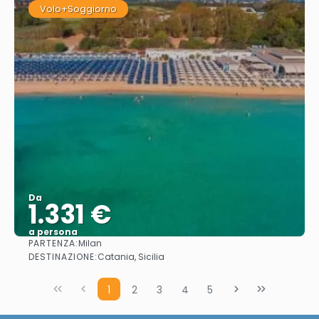
Volo+Soggiorno
Da
1.331 €
a persona
PARTENZA:
Milan
Vedere
DESTINAZIONE:
Catania, Sicilia
1
2
3
4
5