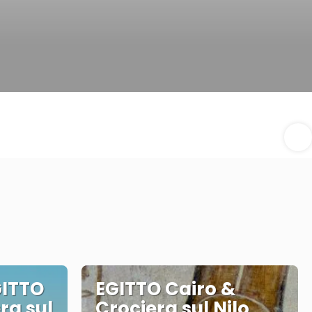
GITTO
EGITTO Cairo &
ra sul
Crociera sul Nilo