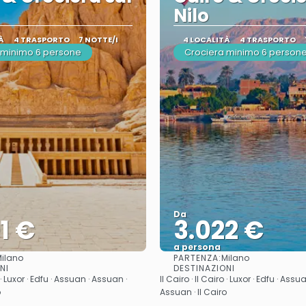
Nilo
À
4 TRASPORTO
7 NOTTE/I
4 LOCALITÀ
4 TRASPORTO
 minimo 6 persone
Crociera minimo 6 person
Da
1 €
3.022 €
a persona
PARTENZA:
ilano
Milano
Vedere
Vedere
NI
DESTINAZIONI
o · Luxor · Edfu · Assuan · Assuan ·
Il Cairo · Il Cairo · Luxor · Edfu · Ass
o
Assuan · Il Cairo