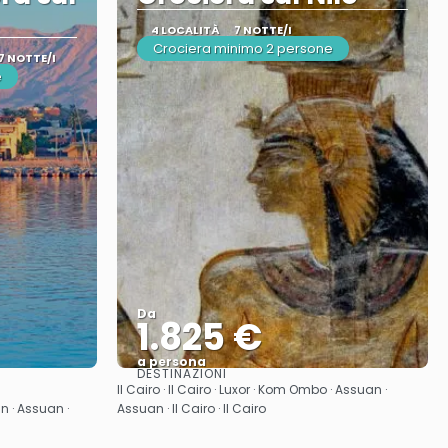
4 LOCALITÀ
7 NOTTE/I
Crociera minimo 2 persone
7 NOTTE/I
e
Da
1.825 €
a persona
DESTINAZIONI
Vedere
Il Cairo · Il Cairo · Luxor · Kom Ombo · Assuan ·
uan · Assuan ·
Assuan · Il Cairo · Il Cairo