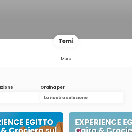
Temi
Mare
azione
Ordina per
La nostra selezione
IENCE EGITTO
EXPERIENCE E
 & Crociera sul
Cairo & Crocie