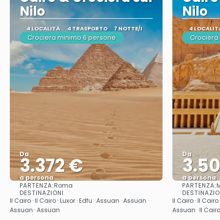
Nilo
Nilo
4 LOCALITÀ
4 TRASPORTO
7 NOTTE/I
4 LOCALIT
Crociera minimo 6 persone
Crociera
Da
Da
3.372 €
3.50
a persona
a persona
PARTENZA:
PARTENZA:
Roma
M
Vedere
DESTINAZIONI
DESTINAZIO
Il Cairo · Il Cairo · Luxor · Edfu · Assuan · Assuan ·
Il Cairo · Il Cair
Assuan · Assuan
Assuan · Il Cair