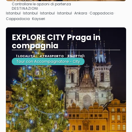
Controllare le opzioni di partenza
Vedere
DESTINAZIONI
Istanbul · Istanbul · Istanbul · Istanbul · Ankara · Cappadocia ·
Cappadocia · Kayseri
EXPLORE CITY Praga in
compagnia
1 LOCALITÀ
4 TRASPORTO
3 NOTTE/I
Tour con Accompagnatore - City