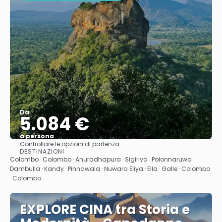
Da
5.084 €
a persona
Controllare le opzioni di partenza
Vedere
DESTINAZIONI
Colombo · Colombo · Anuradhapura · Sigiriya · Polonnaruwa ·
Dambulla · Kandy · Pinnawala · Nuwara Eliya · Ella · Galle · Colombo
· Colombo
EXPLORE CINA tra Storia e