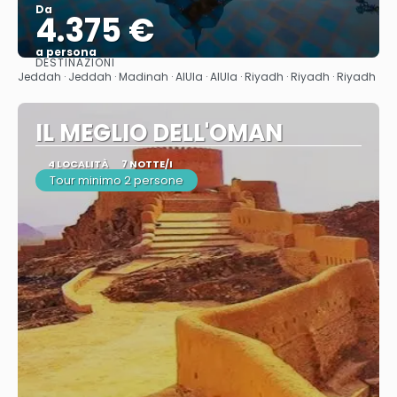
Da
4.375 €
a persona
DESTINAZIONI
Vedere
Jeddah · Jeddah · Madinah · AlUla · AlUla · Riyadh · Riyadh · Riyadh
IL MEGLIO DELL'OMAN
4 LOCALITÀ
7 NOTTE/I
Tour minimo 2 persone