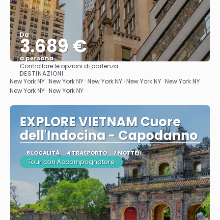
Da
3.689 €
a persona
Controllare le opzioni di partenza
Vedere
DESTINAZIONI
New York NY · New York NY · New York NY · New York NY · New York NY ·
New York NY · New York NY
EXPLORE VIETNAM Cuore
dell'Indocina - Capodanno
6 LOCALITÀ
4 TRASPORTO
7 NOTTE/I
Tour con Accompagnatore