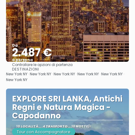
Da
2.487 €
a persona
Controllare le opzioni di partenza
Vedere
DESTINAZIONI
New York NY · New York NY · New York NY · New York NY · New York NY ·
New York NY
EXPLORE SRI LANKA, Antichi
Regni e Natura Magica -
Capodanno
10 LOCALITÀ
4 TRASPORTO
10 NOTTE/I
Tour con Accompagnatore