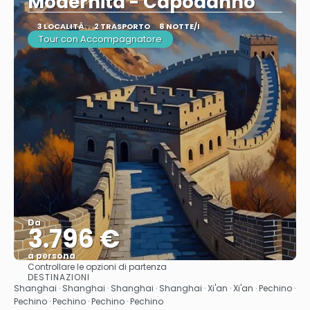
Modernità - Capodanno
3 LOCALITÀ
2 TRASPORTO
8 NOTTE/I
Tour con Accompagnatore
Da
3.796 €
a persona
Controllare le opzioni di partenza
Vedere
DESTINAZIONI
Shanghai · Shanghai · Shanghai · Shanghai · Xi'an · Xi'an · Pechino ·
Pechino · Pechino · Pechino · Pechino