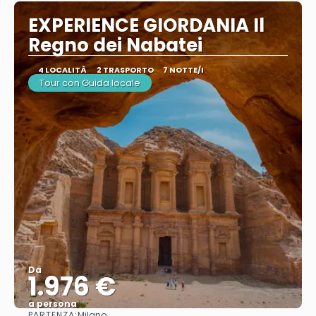
EXPERIENCE GIORDANIA Il
Regno dei Nabatei
4 LOCALITÀ
2 TRASPORTO
7 NOTTE/I
Tour con Guida locale
Da
1.976 €
a persona
PARTENZA:
Milano