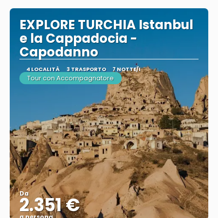
EXPLORE TURCHIA Istanbul
e la Cappadocia -
Capodanno
4 LOCALITÀ
3 TRASPORTO
7 NOTTE/I
Tour con Accompagnatore
Da
2.351 €
a persona