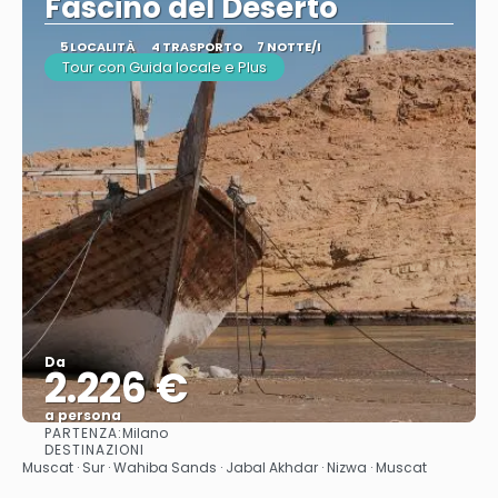
Fascino del Deserto
5 LOCALITÀ
4 TRASPORTO
7 NOTTE/I
Tour con Guida locale e Plus
Da
2.226 €
a persona
PARTENZA:
Milano
Vedere
DESTINAZIONI
Muscat · Sur · Wahiba Sands · Jabal Akhdar · Nizwa · Muscat