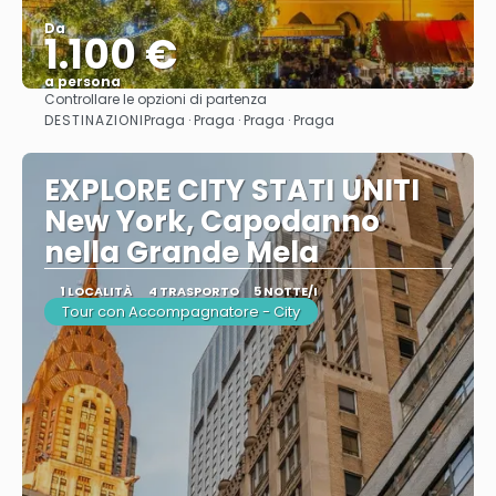
Da
1.100 €
a persona
Controllare le opzioni di partenza
Vedere
DESTINAZIONI
Praga · Praga · Praga · Praga
EXPLORE CITY STATI UNITI
New York, Capodanno
nella Grande Mela
1 LOCALITÀ
4 TRASPORTO
5 NOTTE/I
Tour con Accompagnatore - City