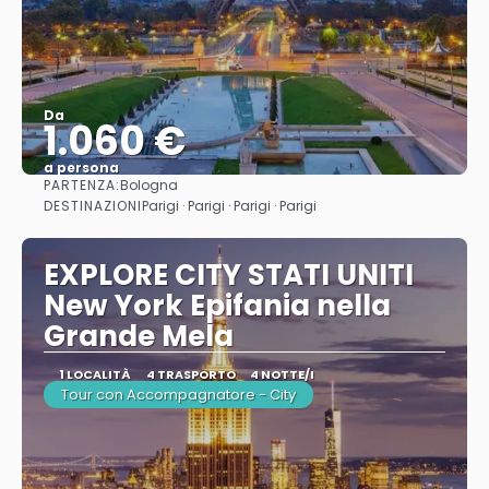
Da
1.060 €
a persona
PARTENZA:
Bologna
Vedere
DESTINAZIONI
Parigi · Parigi · Parigi · Parigi
EXPLORE CITY STATI UNITI
New York Epifania nella
Grande Mela
1 LOCALITÀ
4 TRASPORTO
4 NOTTE/I
Tour con Accompagnatore - City