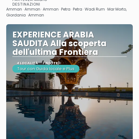
Vedere
DESTINAZIONI
Amman · Amman · Amman · Petra · Petra · Wadi Rum · Mar Morto,
Giordania · Amman
EXPERIENCE ARABIA
SAUDITA Alla scoperta
dell'ultima Frontiera
4 LOCALITÀ
7 NOTTE/I
Tour con Guida locale e Plus