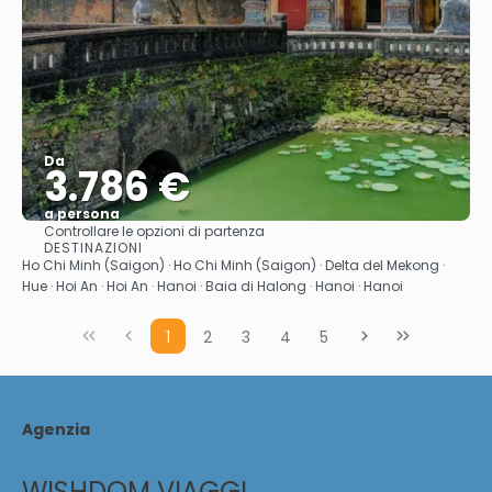
Da
3.786 €
a persona
Controllare le opzioni di partenza
Vedere
DESTINAZIONI
Ho Chi Minh (Saigon) · Ho Chi Minh (Saigon) · Delta del Mekong ·
Hue · Hoi An · Hoi An · Hanoi · Baia di Halong · Hanoi · Hanoi
1
2
3
4
5
Agenzia
WISHDOM VIAGGI