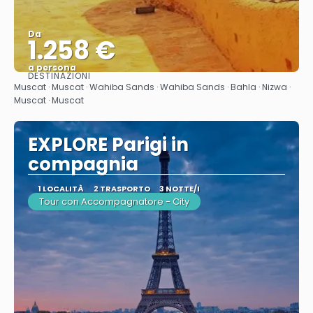
Da
1.258 €
a persona
DESTINAZIONI
Vedere
Muscat · Muscat · Wahiba Sands · Wahiba Sands · Bahla · Nizwa ·
Muscat · Muscat
EXPLORE Parigi in
compagnia
1 LOCALITÀ
2 TRASPORTO
3 NOTTE/I
Tour con Accompagnatore - City