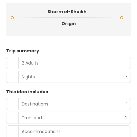
Sharm el-Sheikh
Origin
Trip summary
2 Adults
Nights
7
This idea includes
Destinations
1
Transports
2
Accommodations
1